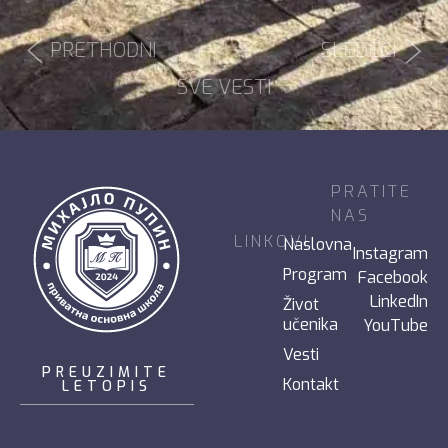
PRETHODNI
SLEDEĆI
SVE VESTI
PRATITE
NAS
LINKOVI
Naslovna
Instagram
Program
Facebook
LinkedIn
Život
učenika
YouTube
Vesti
PREUZIMITE
Kontakt
LETOPIS