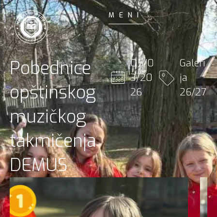
MENI
Pobednice
05/0
Galeri
3/20
ja
opštinskog
26
26/27
muzičkog
takmičenja
DEMUS