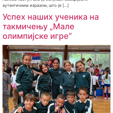
аутентичним изразом, што је […]
Успех наших ученика на
такмичењу „Мале
олимпијске игре“