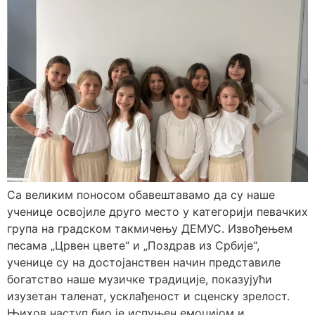
Са великим поносом обавештавамо да су наше
ученице освојиле друго место у категорији певачких
група на градском такмичењу ДЕМУС. Извођењем
песама „Црвен цвете“ и „Поздрав из Србије“,
ученице су на достојанствен начин представиле
богатство наше музичке традиције, показујући
изузетан таленат, усклађеност и сценску зрелост.
Њихов наступ био је испуњен емоцијом и