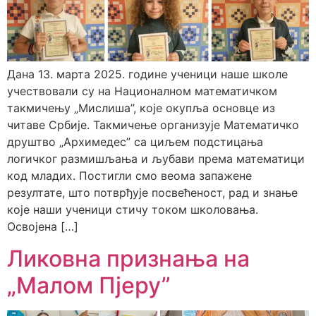
Дана 13. марта 2025. године ученици наше школе
учествовали су на Националном математичком
такмичењу „Мислиша”, које окупља основце из
читаве Србије. Такмичење организује Математичко
друштво „Архимедес” са циљем подстицања
логичког размишљања и љубави према математици
код младих. Постигли смо веома запажене
резултате, што потврђује посвећеност, рад и знање
које наши ученици стичу током школовања.
Освојена […]
Ликовна признања на
„Малом Пјеру”