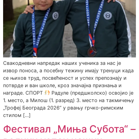
Свакодневни напредак наших ученика за нас је
извор поноса, а посебну тежину имају тренуци када
се њихов труд, посвећеност и успех препознају и
потврде и ван школе, кроз значајна признања и
награде. СПОРТ
Радуле (предшколско) освојио је
1. место, а Милош (1. разред) 3. место на такмичењу
„Трофеј Београда 2026” у рвању грчко-римским
стилом […]
Фестивал „Миња Субота“ –