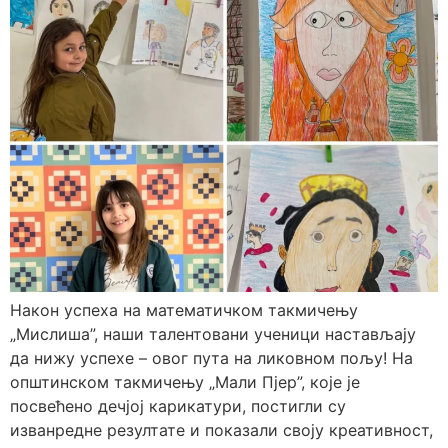
Након успеха на математичком такмичењу
„Мислиша”, наши талентовани ученици настављају
да нижу успехе – овог пута на ликовном пољу! На
општинском такмичењу „Мали Пјер”, које је
посвећено дечјој карикатури, постигли су
изванредне резултате и показали своју креативност,