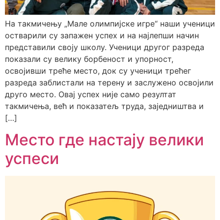
На такмичењу „Мале олимпијске игре“ наши ученици
остварили су запажен успех и на најлепши начин
представили своју школу. Ученици другог разреда
показали су велику борбеност и упорност,
освојивши треће место, док су ученици трећег
разреда заблистали на терену и заслужено освојили
друго место. Овај успех није само резултат
такмичења, већ и показатељ труда, заједништва и
[…]
Место где настају велики
успеси