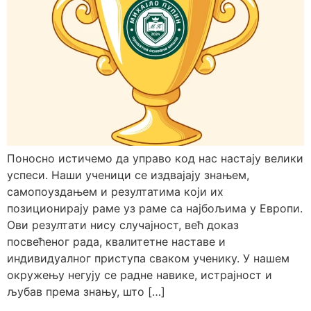
Поносно истичемо да управо код нас настају велики
успеси. Наши ученици се издвајају знањем,
самопоуздањем и резултатима који их
позиционирају раме уз раме са најбољима у Европи.
Ови резултати нису случајност, већ доказ
посвећеног рада, квалитетне наставе и
индивидуалног приступа сваком ученику. У нашем
окружењу негују се радне навике, истрајност и
љубав према знању, што […]