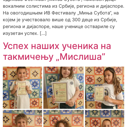
вокалним солистима из Србије, региона и дијаспоре.
На овогодишњем ИВ Фестивалу „Миња Субота“, на
којем је учествовало више од 300 деце из Србије,
региона и дијаспоре, наше ученице оствариле су
изузетан успех. […]
Успех наших ученика на
такмичењу „Мислиша”