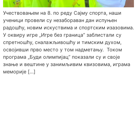
Учествовањем на 8. по реду Сајму спорта, наши
ученици провели су незабораван дан испуњен
радошћу, новим искуствима и спортским изазовима.
У оквиру игре „Игре без граница” заблистали су
спретношћу, сналажљивошћу и тимским духом,
освојивши прво место у том надметању. Током
програма „Буди олимпијац” показали су и своје
знање и вештине у занимљивим квизовима, играма
меморије […]