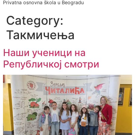
Privatna osnovna škola u Beogradu
Category:
Такмичења
Наши ученици на
Републичкој смотри