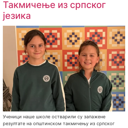
Такмичење из српског
језика
Ученици наше школе остварили су запажене
резултате на општинском такмичењу из српског