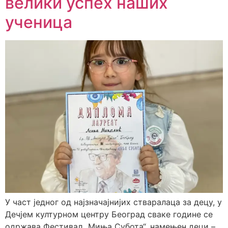
велики успех наших
ученица
У част једног од најзначајнијих стваралаца за децу, у
Дечјем културном центру Београд сваке године се
одржава Фестивал „Миња Субота“, намењен деци –