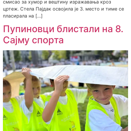
смисао за хумор и вештину изражавања кроз
цртеж. Стела Пајдак освојила је 3. место и тиме се
пласирала на […]
Пупиновци блистали на 8.
Сајму спорта