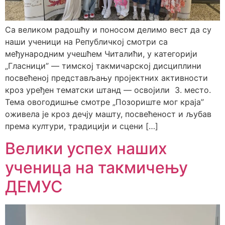
Са великом радошћу и поносом делимо вест да су
наши ученици на Републичкој смотри са
међународним учешћем Читалићи, у категорији
„Гласници” — тимској такмичарској дисциплини
посвећеној представљању пројектних активности
кроз уређен тематски штанд — освојили 3. место.
Тема овогодишње смотре „Позориште мог краја”
оживела је кроз дечју машту, посвећеност и љубав
према култури, традицији и сцени […]
Велики успех наших
ученица на такмичењу
ДЕМУС