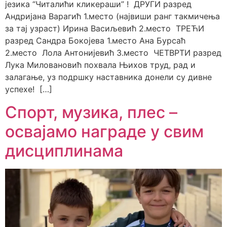
језика “Читалићи кликераши” ! ДРУГИ разред
Андријана Варагић 1.место (највиши ранг такмичења
за тај узраст) Ирина Васиљевић 2.место ТРЕЋИ
разред Сандра Бокојева 1.место Ана Бурсаћ
2.место Лола Антонијевић 3.место ЧЕТВРТИ разред
Лука Миловановић похвала Њихов труд, рад и
залагање, уз подршку наставника донели су дивне
успехе! […]
Спорт, музика, плес –
освајамо награде у свим
дисциплинама