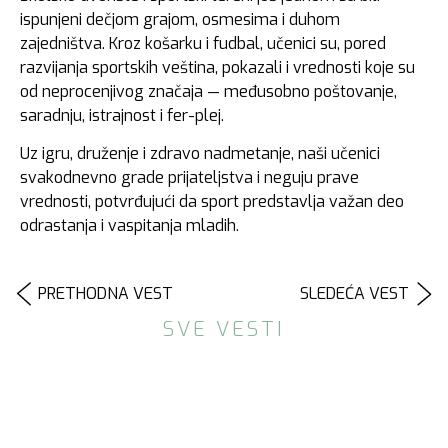
ispunjeni dečjom grajom, osmesima i duhom
zajedništva. Kroz košarku i fudbal, učenici su, pored
razvijanja sportskih veština, pokazali i vrednosti koje su
od neprocenjivog značaja — međusobno poštovanje,
saradnju, istrajnost i fer-plej.
Uz igru, druženje i zdravo nadmetanje, naši učenici
svakodnevno grade prijateljstva i neguju prave
vrednosti, potvrđujući da sport predstavlja važan deo
odrastanja i vaspitanja mladih.
PRETHODNA VEST
SLEDEĆA VEST
SVE VESTI