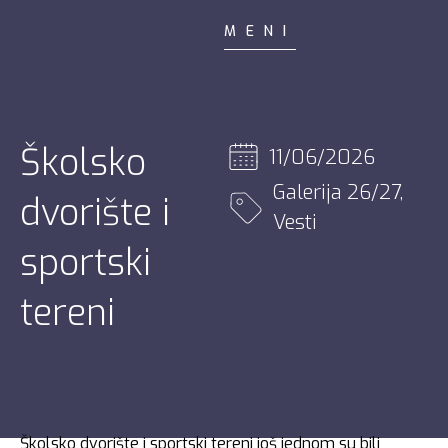
MENI
Školsko
11/06/2026
Galerija 26/27
,
dvorište i
Vesti
sportski
tereni
Školsko dvorište i sportski tereni još jednom su bili