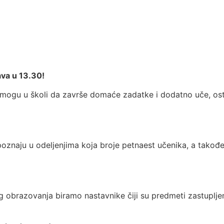
I
ava u 13.30!
ogu u školi da završe domaće zadatke i dodatno uče, ost
 upoznaju u odeljenjima koja broje petnaest učenika, a tako
 obrazovanja biramo nastavnike čiji su predmeti zastupljen