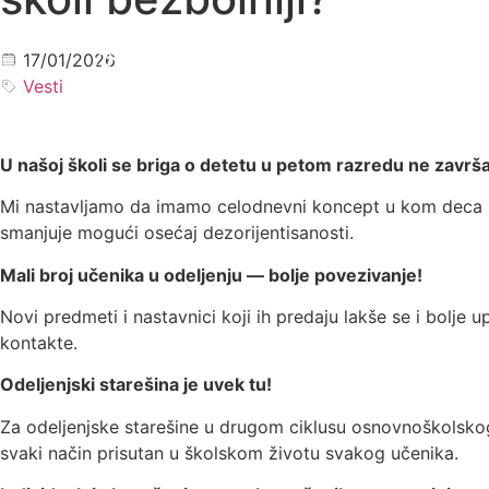
MEN
17/01/2026
Vesti
U našoj školi se briga o detetu u petom razredu ne završ
Mi nastavljamo da imamo celodnevni koncept u kom deca m
smanjuje mogući osećaj dezorijentisanosti.
Mali broj učenika u odeljenju — bolje povezivanje!
Novi predmeti i nastavnici koji ih predaju lakše se i bolje
kontakte.
Odeljenjski starešina je uvek tu!
Za odeljenjske starešine u drugom ciklusu osnovnoškolskog
svaki način prisutan u školskom životu svakog učenika.