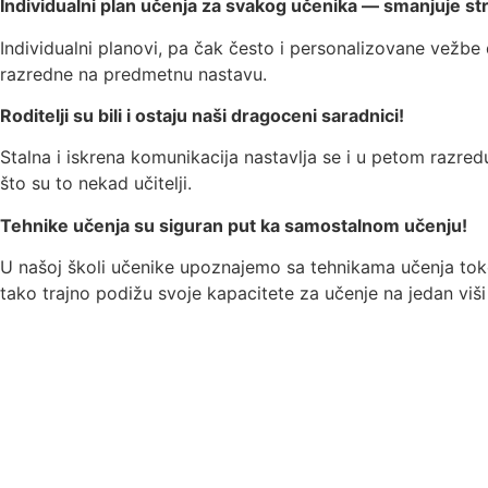
Individualni plan učenja za svakog učenika — smanjuje st
Individualni planovi, pa čak često i personalizovane vežbe
razredne na predmetnu nastavu.
Roditelji su bili i ostaju naši dragoceni saradnici!
Stalna i iskrena komunikacija nastavlja se i u petom razredu
što su to nekad učitelji.
Tehnike učenja su siguran put ka samostalnom učenju!
U našoj školi učenike upoznajemo sa tehnikama učenja tok
tako trajno podižu svoje kapacitete za učenje na jedan viši