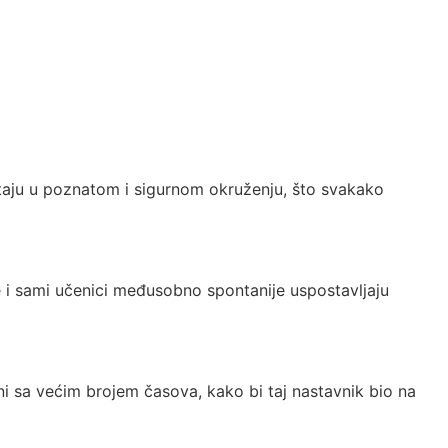
aju u poznatom i sigurnom okruženju, što svakako
đe i sami učenici međusobno spontanije uspostavljaju
i sa većim brojem časova, kako bi taj nastavnik bio na