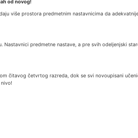
rah od novog!
 daju više prostora predmetnim nastavnicima da adekvatnije
. Nastavnici predmetne nastave, a pre svih odeljenjski stare
om čitavog četvrtog razreda, dok se svi novoupisani učeni
 nivo!