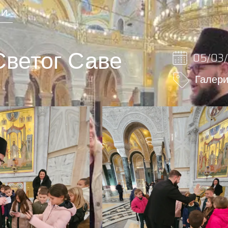
НИ
Светог Саве
05/03
Галери