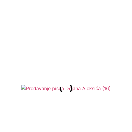
МЕНИ
Предавање
05/0
Галер
3/20
ија
писца
26
24/25
Дејана
Алексића
ПРЕТХОДНИ
СЛЕДЕЋИ
СВЕ ВЕСТИ