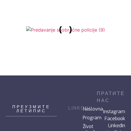
кроз
детињство”
ПРЕТХОДНИ
СЛЕДЕЋИ
СВЕ ВЕСТИ
ПРАТИТЕ
НАС
ПРЕУЗМИТЕ
LINKOVI
Naslovna
ЛЕТИПИС
Instagram
Program
Facebook
LinkedIn
Život