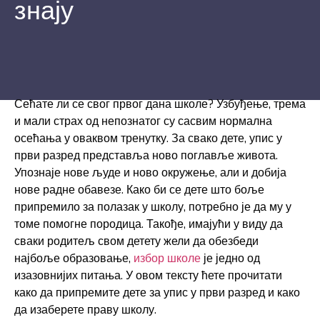
знају
Сећате ли се свог првог дана школе? Узбуђење, трема
и мали страх од непознатог су сасвим нормална
осећања у оваквом тренутку. За свако дете, упис у
први разред представља ново поглавље живота.
Упознаје нове људе и ново окружење, али и добија
нове радне обавезе. Како би се дете што боље
припремило за полазак у школу, потребно је да му у
томе помогне породица. Такође, имајући у виду да
сваки родитељ свом детету жели да обезбеди
најбоље образовање,
избор школе
је једно од
изазовнијих питања. У овом тексту ћете прочитати
како да припремите дете за упис у први разред и како
да изаберете праву школу.