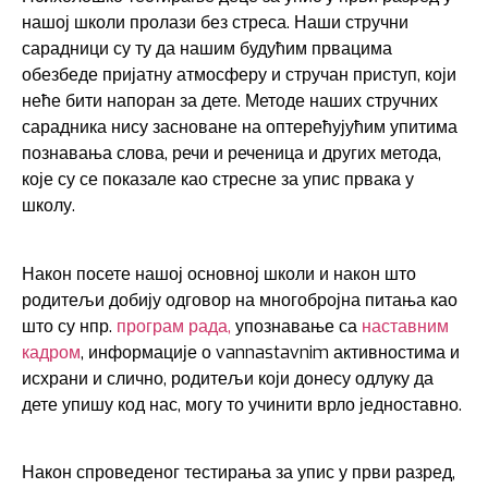
нашој школи пролази без стреса. Наши стручни
сарадници су ту да нашим будућим првацима
обезбеде пријатну атмосферу и стручан приступ, који
неће бити напоран за дете. Методе наших стручних
сарадника нису засноване на оптерећујућим упитима
познавања слова, речи и реченица и других метода,
које су се показале као стресне за упис првака у
школу.
Након посете нашој основној школи и након што
родитељи добију одговор на многобројна питања као
што су нпр.
програм рада,
упознавање са
наставним
кадром
, информације о vannastavnim активностима и
исхрани и слично, родитељи који донесу одлуку да
дете упишу код нас, могу то учинити врло једноставно.
Након спроведеног тестирања за упис у први разред,