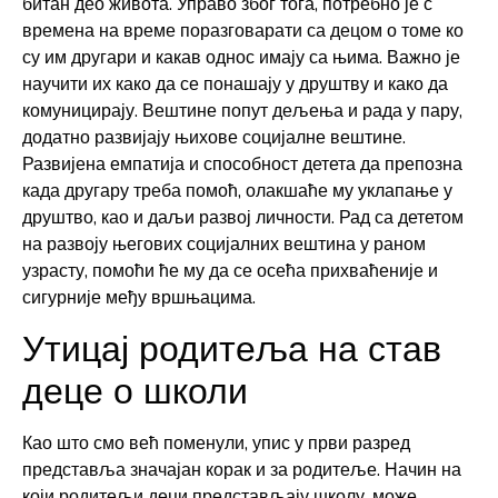
битан део живота. Управо због тога, потребно је с
времена на време поразговарати са децом о томе ко
су им другари и какав однос имају са њима. Важно је
научити их како да се понашају у друштву и како да
комуницирају. Вештине попут дељења и рада у пару,
додатно развијају њихове социјалне вештине.
Развијена емпатија и способност детета да препозна
када другару треба помоћ, олакшаће му уклапање у
друштво, као и даљи развој личности. Рад са дететом
на развоју његових социјалних вештина у раном
узрасту, помоћи ће му да се осећа прихваћеније и
сигурније међу вршњацима.
Утицај родитеља на став
деце о школи
Као што смо већ поменули, упис у први разред
представља значајан корак и за родитеље. Начин на
који родитељи деци представљају школу, може