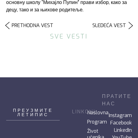
основну школу “Михајло Пупин” прави избор, како за
децу, тако и за њихове родитеље.
PRETHODNA VEST
SLEDEĆA VEST
SVE VESTI
ПРАТИТЕ
НАС
ПРЕУЗМИТЕ
LINKOVI
Naslovna
ЛЕТИПИС
Instagram
Program
Facebook
LinkedIn
Život
učenika
YouTube