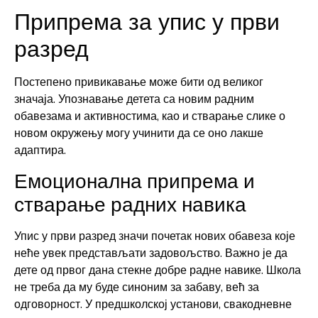
Припрема за упис у први
разред
Постепено привикавање може бити од великог
значаја. Упознавање детета са новим радним
обавезама и активностима, као и стварање слике о
новом окружењу могу учинити да се оно лакше
адаптира.
Емоционална припрема и
стварање радних навика
Упис у први разред значи почетак нових обавеза које
неће увек представљати задовољство. Важно је да
дете од првог дана стекне добре радне навике. Школа
не треба да му буде синоним за забаву, већ за
одговорност. У предшколској установи, свакодневне