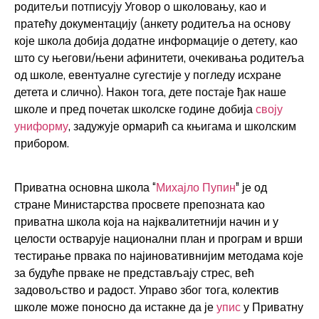
родитељи потписују Уговор о школовању, као и
пратећу документацију (анкету родитеља на основу
које школа добија додатне информације о детету, као
што су његови/њени афинитети, очекивања родитеља
од школе, евентуалне сугестије у погледу исхране
детета и слично). Након тога, дете постаје ђак наше
школе и пред почетак школске године добија
своју
униформу
, задужује ормарић са књигама и школским
прибором.
Приватна основна школа “
Михајло Пупин
” је од
стране Министарства просвете препозната као
приватна школа која на најквалитетнији начин и у
целости остварује национални план и програм и врши
тестирање првака по најиновативнијим методама које
за будуће прваке не представљају стрес, већ
задовољство и радост. Управо због тога, колектив
школе може поносно да истакне да је
упис
у Приватну