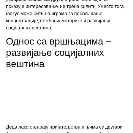
показује интересовање, не треба силити. Уместо тога,
фокус може бити на играма за побољшање
концентрације, вежбању моторике и развијању
социјалних вештина.
Однос са вршњацима –
развијање социјалних
вештина
Деца лако стварају пријатељства и њима су другари