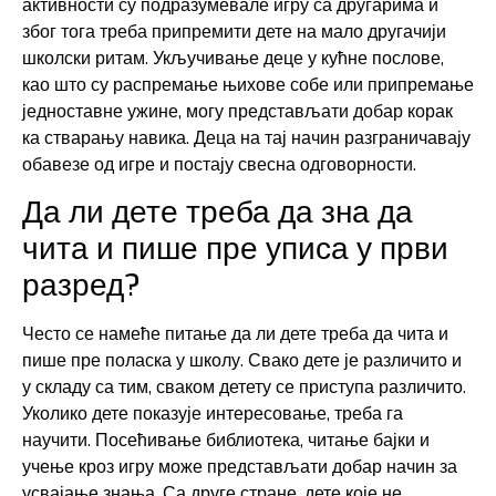
активности су подразумевале игру са другарима и
због тога треба припремити дете на мало другачији
школски ритам. Укључивање деце у кућне послове,
као што су распремање њихове собе или припремање
једноставне ужине, могу представљати добар корак
ка стварању навика. Деца на тај начин разграничавају
обавезе од игре и постају свесна одговорности.
Да ли дете треба да зна да
чита и пише пре уписа у први
разред?
Често се намеће питање да ли дете треба да чита и
пише пре поласка у школу. Свако дете је различито и
у складу са тим, сваком детету се приступа различито.
Уколико дете показује интересовање, треба га
научити. Посећивање библиотека, читање бајки и
учење кроз игру може представљати добар начин за
усвајање знања. Са друге стране, дете које не