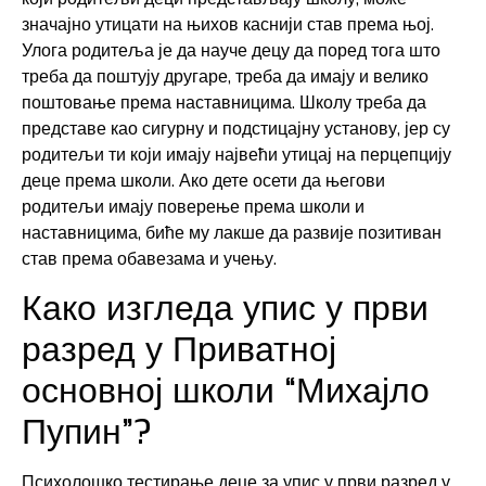
значајно утицати на њихов каснији став према њој.
Улога родитеља је да науче децу да поред тога што
треба да поштују другаре, треба да имају и велико
поштовање према наставницима. Школу треба да
представе као сигурну и подстицајну установу, јер су
родитељи ти који имају највећи утицај на перцепцију
деце према школи. Ако дете осети да његови
родитељи имају поверење према школи и
наставницима, биће му лакше да развије позитиван
став према обавезама и учењу.
Како изгледа упис у први
разред у Приватној
основној школи “Михајло
Пупин”?
Психолошко тестирање деце за упис у први разред у